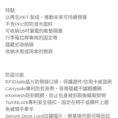
特點
以再生PET 製成，推動未來可持續發展
不含PFC的防潑水面料
可收納16吋筆電的軟墊隔層
行李箱拉桿專用的固定帶
隱藏式收納袋
收納水瓶或雨傘的側袋
防盜功能
RFIDsafe晶片防側錄口袋，保護證件/信用卡被盜刷
Carrysafe專利防剪背帶，背帶隱藏不鏽鋼纜繩
eXomesh防割鋼網，防止包身被割裂後竊取財物
TurnNLock專利安全插扣，固定在椅子或欄杆上避
免被順手牽羊
Secure Dock Lock拉鍊擋片，簡單操作即可降低拉