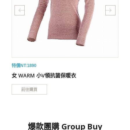
特價NT:1890
特
女 WARM 小V領抗菌保暖衣
前往購買
爆款團購 Group Buy