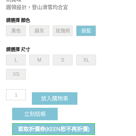
圓領設計，登山滑雪均合宜
請選擇 顏色
黑色
麻灰
玫瑰棕
麻藍
請選擇 尺寸
L
M
S
XL
XS
放入購物車
立刻結帳
索取折價券(KEEN恕不再折價)