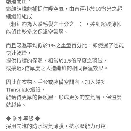
創造而出。
纖維結構能捕捉住暖空氣，由直徑小於10微米之超
細纖維組成
（粗細約為人體毛髮之十分之一），達到超輕薄卻
能留住較多之保溫空氣層。
而且吸濕率均低於1%之重量百分比，即使濕了也能
快速乾燥，
提供持續的保溫，相當於1.5倍厚度之羽絨，
或接近2倍厚度之人造纖維的相同保溫效果。
因此在衣物、手套或裝備空間內，加入越多
Thinsulate纖維，
能獲得更厚的保暖層，形成更多的空氣層，保溫度
就越佳。
◆ 防水等級 ◆
採用先進的防水透氣薄膜，抗水壓能力可達