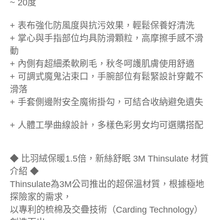
~ 20度
+ 表布強化防風度與抗污效果，輕鬆保養好清洗
+ 掌心與手指部位均具防滑顆粒，高摩擦手感不滑
動
+ 內側有超細柔軟刷毛，秋冬呵護肌膚使用舒適
+ 可調式魔鬼沾束口，手腕部位有鬆緊設計穿戴不
滑落
+ 手套側邊附安全魔術掛勾，可結合收納避免遺失
+ 人體工學曲線設計，多樣色彩男女均可選購搭配
◆ 比羽絨保暖1.5倍，新絲舒眠 3M Thinsulate 材質
介紹 ◆
Thinsulate為3M公司推出的超保溫材質，根據極地
探險家的需求，
以專利的梳棉及交疊技術（Carding Technology）