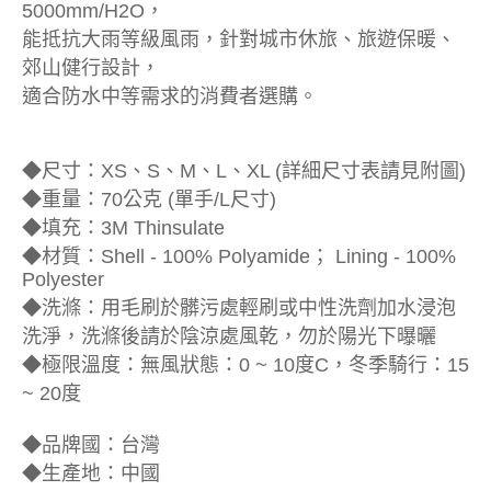
5000mm/H2O，
能抵抗大雨等級風雨，針對城市休旅、旅遊保暖、
郊山健行設計，
適合防水中等需求的消費者選購。
◆尺寸：XS、S、M、L、XL (詳細尺寸表請見附圖)
◆重量：70公克 (單手/L尺寸)
◆填充：3M Thinsulate
◆材質：Shell - 100% Polyamide； Lining - 100%
Polyester
◆洗滌：用毛刷於髒污處輕刷或中性洗劑加水浸泡
洗淨，洗滌後請於陰涼處風乾，勿於陽光下曝曬
◆極限溫度：無風狀態：0 ~ 10度C，冬季騎行：15
~ 20度
◆品牌國：台灣
◆生產地：中國