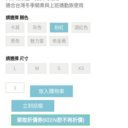
適合台灣冬季騎乘與上班通勤族使用
請選擇 顏色
卡其
灰色
粉紅
酒紅色
黑色
魅力紫
老金黃
請選擇 尺寸
L
M
S
XS
放入購物車
立刻結帳
索取折價券(KEEN恕不再折價)