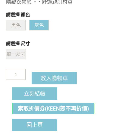
隱藏衣物底下・舒適親肌材質
請選擇 顏色
黑色
灰色
請選擇 尺寸
單一尺寸
放入購物車
立刻結帳
索取折價券(KEEN恕不再折價)
回上頁