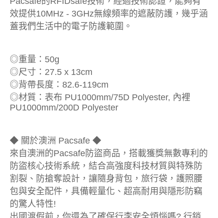
Pacsafe的RFIDsafe技術，經過技術認證，能夠有
效提供10MHz - 3GHz無線頻率的遮蔽防護，幾乎涵
蓋我們生活中的電子防護範圍。
◎重量：50g
◎尺寸：27.5 x 13cm
◎背帶長度：82.6-119cm
◎材質：表布 PU1000mm/75D Polyester, 內裡
PU1000mm/200D Polyester
◆ 關於澳洲 Pacsafe ◆
來自澳洲的Pacsafe防盜商品，搭載獲獎無數專利的
防盜核心技術系統，結合高強度科技材質與特殊防
割裂、防搶奪設計，讓隨身背包，旅行袋，護照腰
包與安全配件，具備輕量化、超高耐用與隱形防竊
的驚人特性!
出國渡假前，你還為了確保行李安全煩惱嗎? 行銷