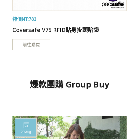
特價NT:783
特
Coversafe V75 RFID貼身掛頸暗袋
前往購買
爆款團購 Group Buy
20 Aug