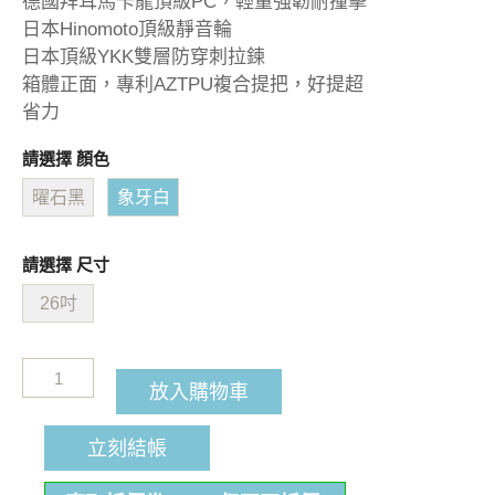
德國拜耳馬卡龍頂級PC，輕量強韌耐撞擊
日本Hinomoto頂級靜音輪
日本頂級YKK雙層防穿刺拉鍊
箱體正面，專利AZTPU複合提把，好提超
省力
請選擇 顏色
曜石黑
象牙白
請選擇 尺寸
26吋
放入購物車
立刻結帳