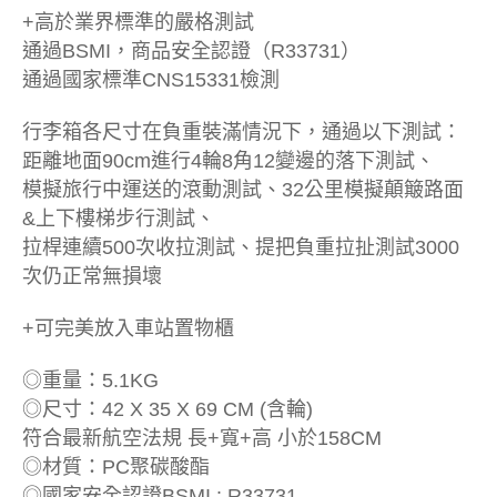
+高於業界標準的嚴格測試
通過BSMI，商品安全認證（R33731）
通過國家標準CNS15331檢測
行李箱各尺寸在負重裝滿情況下，通過以下測試：
距離地面90cm進行4輪8角12變邊的落下測試、
模擬旅行中運送的滾動測試、32公里模擬顛簸路面
&上下樓梯步行測試、
拉桿連續500次收拉測試、提把負重拉扯測試3000
次仍正常無損壞
+可完美放入車站置物櫃
◎重量：5.1KG
◎尺寸：42 X 35 X 69 CM (含輪)
符合最新航空法規 長+寬+高 小於158CM
◎材質：PC聚碳酸酯
◎國家安全認證BSMI : R33731