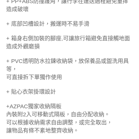
+ PP+ABS防撞護角，讓行李在運送過程避免重摔
造成破壞
+ 底部凹槽設計，搬運時不易手滑
+ 箱身右側加裝的腳座,可讓旅行箱避免直接觸地面
造成外觀磨損
+ PVC透明防水拉鍊收納袋，放保養品或盥洗用具
等，
可直接拆下單獨作使用
+ 貼心衣架掛環設計
+AZPAC獨家收納隔板
內裝附2入可移動式隔板，自由分配收納。
可以根據收納需求自由調整，或完全取出，
讓物品有條不紊地整齊收納。