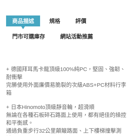
商品描述
規格
評價
門市可購庫存
網站活動推薦
+ 德國拜耳馬卡龍頂級100%純PC，堅固、強韌、
耐衝擊
完勝使用外面廉價易脆裂的次級ABS+PC材料行李
箱
+ 日本Hinomoto頂級靜音輪，超滑順
無論在各種石板碎石路面上使用，都有絕佳的操控
和平衡感。
通過負重步行32公里顛簸路面、上下樓梯撞擊測