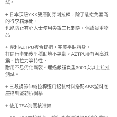
試。
+ 日本頂級YKK雙層防穿刺拉鍊，除了能避免塞滿
的行李箱爆開，
也能防止有心人士使用尖銳工具刺穿，保護貴重物
品
+ 專利AZTPU複合提把，完美平貼箱身，
打開行李箱後平穩貼地不晃動。AZTPU®有著高減
震、抗拉力等特性，
耐用不易劣化斷裂。通過嚴謹負重3000次以上拉扯
測試。
+ 三段調節伸縮拉桿選用鋁製材料搭配ABS塑料底
座達到堅韌抗衝擊
+ 使用TSA海關核准鎖