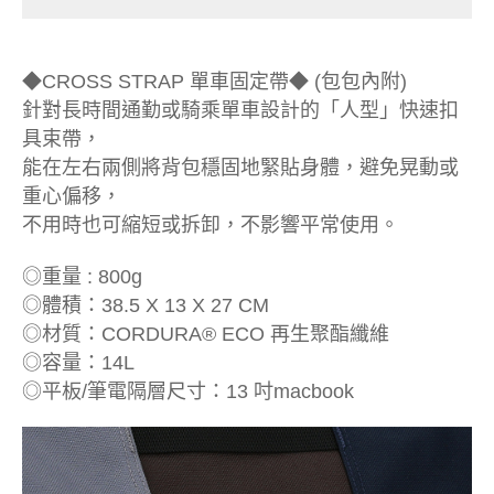
◆CROSS STRAP 單車固定帶◆ (包包內附)
針對長時間通勤或騎乘單車設計的「人型」快速扣
具束帶，
能在左右兩側將背包穩固地緊貼身體，避免晃動或
重心偏移，
不用時也可縮短或拆卸，不影響平常使用。
◎重量 : 800g
◎體積：38.5 X 13 X 27 CM
◎材質：CORDURA® ECO 再生聚酯纖維
◎容量：14L
◎平板/筆電隔層尺寸：13 吋macbook