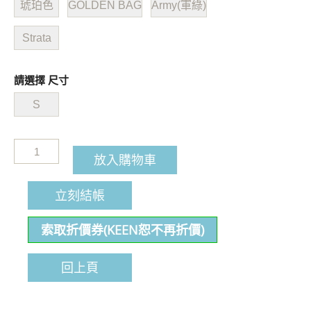
琥珀色
GOLDEN BAG
Army(軍綠)
Strata
請選擇 尺寸
S
放入購物車
立刻結帳
索取折價券(KEEN恕不再折價)
回上頁