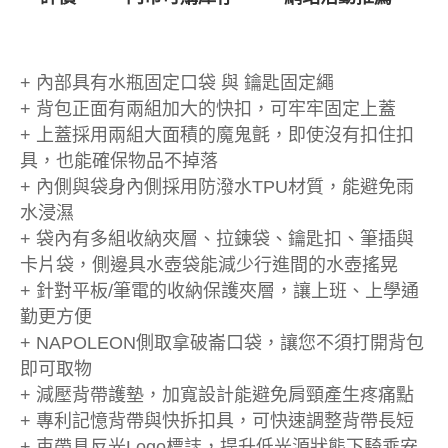
+ 內部具有水瓶固定口袋 與 鑰匙固定繩
+ 背包正面有兩組加大的快扣，可牢牢固定上蓋
+ 上蓋採用兩組大面積的魔鬼氈，即使沒有扣住扣
具，也能確保物品不掉落
+ 內側與袋身內側採用防潑水TPU材質，能避免雨
水浸濕
+ 袋內有多組收納夾層、拉鍊袋、鑰匙扣、筆插與
卡片袋，側邊具水壺袋能減少行進間的水壺搖晃
+ 針對平板/筆電的收納保護夾層，讓上班、上學通
勤更方便
+ NAPOLEON側取拿破崙口袋，讓您不須打開背包
即可取物
+ 減壓背帶護墊，加寬設計能避免肩頸產生疼痛點
+ 專利記憶背帶與快拆扣具，可快速調整背帶長短
+ 束帶具反光Logo標誌，提升低光源狀態下騎乘安