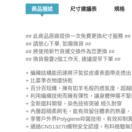
商品描述
尺寸建議表
規格
## 此商品原廠提供一次免費更換尺寸服務 ##
## 請放心下單, 如需換貨 ##
## 將使用新竹貨運交換件為您更換 ##
## 換貨需要2個工作天, 建議提早下單 ##
+ 編織結構能迅速將汗氣從皮膚表面帶走透
+ 比夏季衣物還快乾
+ 百分百短纖，擁有如羊毛般的透氣度，超
+ 利用編織技術而擁有彈性，讓身體伸展不緊
+ 全新面料開發，染色技術突破 經久耐穿
+ 內層超細柔刷毛，能有效留住體表的熱量
+ 享譽戶外界Polygiene抑菌技術，有效抑制
+ 通過CNS13270織物安全認證，布料