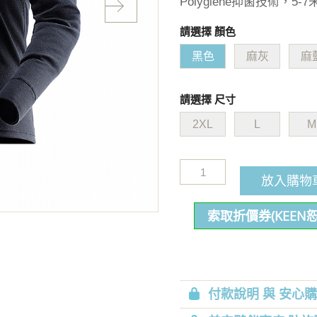
Polygiene抑菌技術，
請選擇 顏色
黑色
麻灰
麻
請選擇 尺寸
2XL
L
M
放入購物
索取折價券(KEEN
付款說明 與 安心