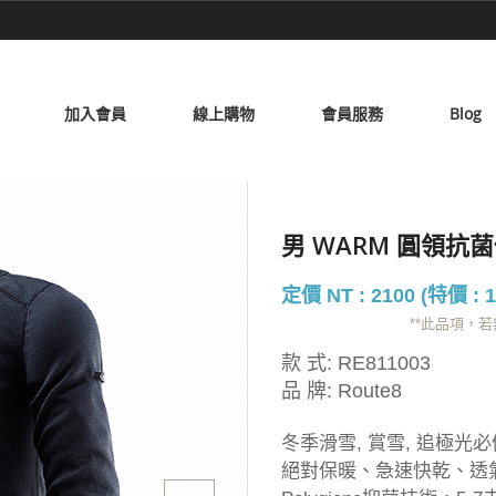
加入會員
線上購物
會員服務
Blog
男 WARM 圓領抗
定價 NT : 2100 (特價 : 1
**此品項，
款 式:
RE811003
品 牌:
Route8
冬季滑雪, 賞雪, 追極光必
絕對保暖、急速快乾、透