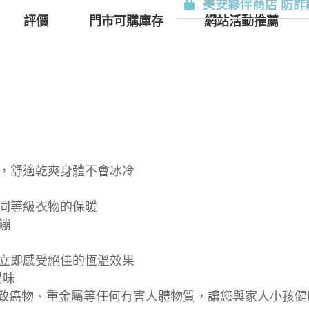
美安夥伴商店 防詐
評價
門市可購庫存
網站活動推薦
出，舒適乾爽身體不會冰冷
越同等級衣物的保暖
繃
，立即感受絕佳的恆溫效果
異味
檢驗無致癌物、重金屬等任何有害人體物質，讓您與家人小孩