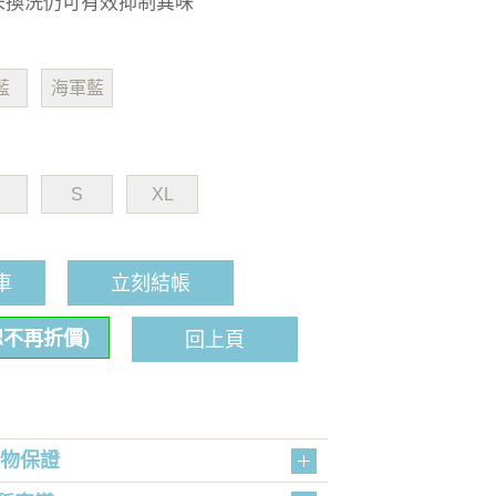
5-7未換洗仍可有效抑制異味
藍
海軍藍
S
XL
車
立刻結帳
恕不再折價)
回上頁
購物保證