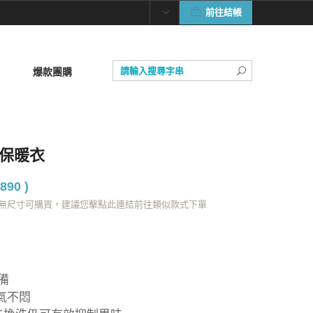
前往結帳
爆款團購
菌保暖衣
890 )
若無尺寸可購買，建議您擊點此連結前往類似款式下單
備
氣不悶