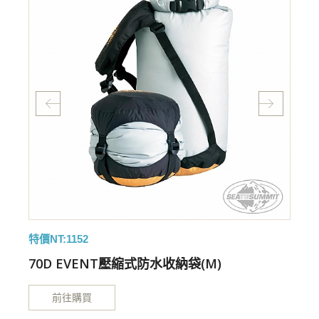
特價NT:1152
特
70D EVENT壓縮式防水收納袋(M)
前往購買