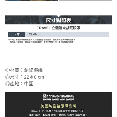
◎材質：聚酯纖維
◎尺寸：22＊8 cm
◎產地：中國